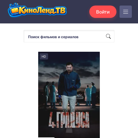
Войти
HD