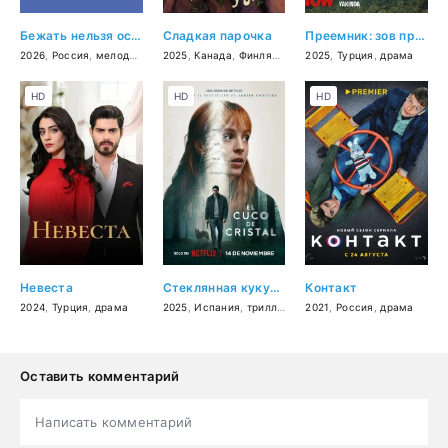
Бежать нельзя остаться
Сладкая парочка
Преемник: зов предков
2026
,
Россия
,
мелодрама
2025
,
Канада
,
Финляндия
,
триллер
2025
,
Турция
,
драма
,
драма
,
фантастик
HD
HD
HD
Невеста
Стеклянная кукушка
Контакт
2024
,
Турция
,
драма
2025
,
Испания
,
триллер
,
драма
2021
,
,
Россия
криминал
,
драма
Оставить комментарий
Написать комментарий