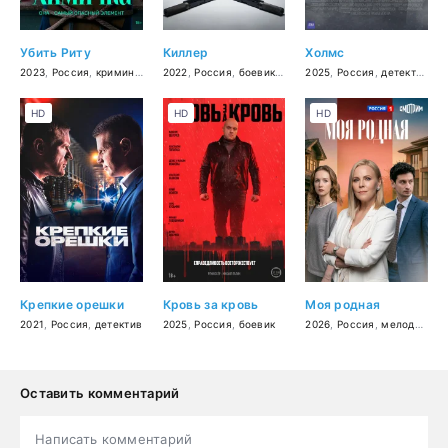
Убить Риту
Киллер
Холмс
2023
,
Россия
,
криминал
,
драма
2022
,
,
комедия
Россия
,
боевик
,
драма
2025
,
Россия
,
детектив
HD
HD
HD
Крепкие орешки
Кровь за кровь
Моя родная
2021
,
Россия
,
детектив
2025
,
Россия
,
боевик
2026
,
Россия
,
мелодрама
Оставить комментарий
Написать комментарий