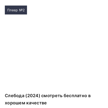
Плеер №2
Слебода (2024) смотреть бесплатно в
хорошем качестве