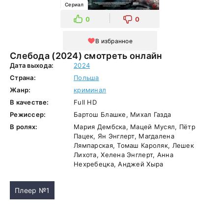
Сериал
0
0
В избранное
Слебода (2024) смотреть онлайн
Дата выхода:
2024
Страна:
Польша
Жанр:
криминал
В качестве:
Full HD
Режиссер:
Бартош Блашке, Михал Газда
В ролях:
Мария Дембска, Мацей Мусял, Пётр
Пацек, Ян Энглерт, Магдалена
Лямпарская, Томаш Кароляк, Лешек
Лихота, Хелена Энглерт, Анна
Нехребецка, Анджей Хыра
Плеер №1