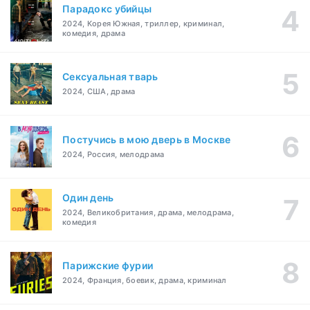
Парадокс убийцы
2024, Корея Южная, триллер, криминал,
комедия, драма
Сексуальная тварь
2024, США, драма
Постучись в мою дверь в Москве
2024, Россия, мелодрама
Один день
2024, Великобритания, драма, мелодрама,
комедия
Парижские фурии
2024, Франция, боевик, драма, криминал