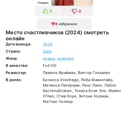
Сериал
0
0
В избранное
Место счастливчиков (2024) смотреть
онлайн
Дата выхода:
2024
Страна:
США
Жанр:
драма
,
комедия
В качестве:
Full HD
Режиссер:
Памела Фрайман, Виктор Гонзалез
В ролях:
Белисса Эскобедо, Риба Макинтайр,
Мелисса Питерман, Рекс Линн, Пабло
Кастельбланко, Токала Блэк Элк, Майкл
О’Нил, Стив Хоуи, Энтони Норман,
Мэттью Гилмор