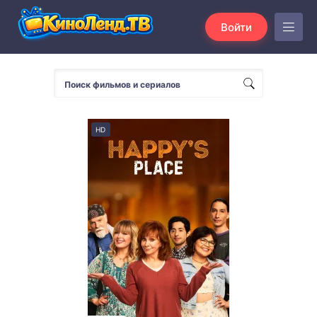
Войти
HD