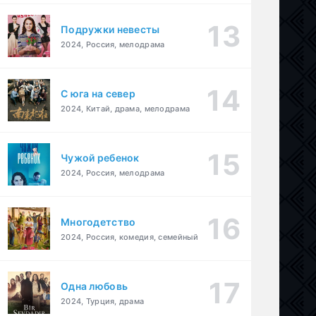
Подружки невесты
2024, Россия, мелодрама
С юга на север
2024, Китай, драма, мелодрама
Чужой ребенок
2024, Россия, мелодрама
Многодетство
2024, Россия, комедия, семейный
Одна любовь
2024, Турция, драма