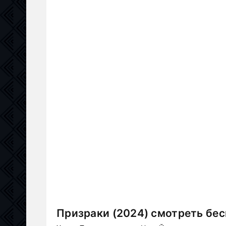
Призраки (2024) смотреть бес