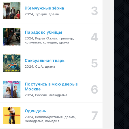
Жемчужные зёрна
2024, Турция, драма
Парадокс убийцы
2024, Корея Южная, триллер,
криминал, комедия, драма
Сексуальная тварь
2024, США, драма
Постучись в мою дверь в
Москве
2024, Россия, мелодрама
Один день
2024, Великобритания, драма,
мелодрама, комедия