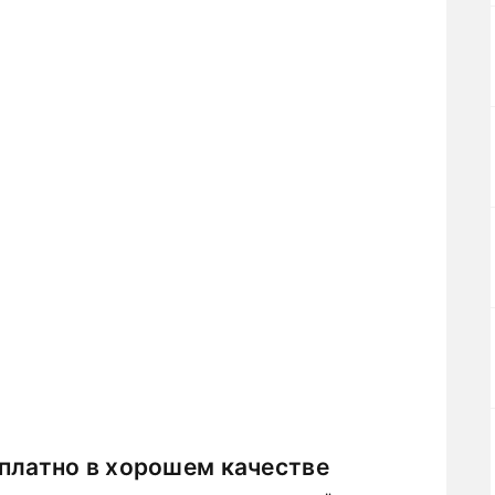
платно в хорошем качестве