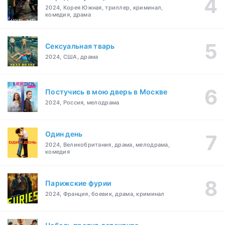
2024, Корея Южная, триллер, криминал,
комедия, драма
Сексуальная тварь
2024, США, драма
Постучись в мою дверь в Москве
2024, Россия, мелодрама
Один день
2024, Великобритания, драма, мелодрама,
комедия
Парижские фурии
2024, Франция, боевик, драма, криминал