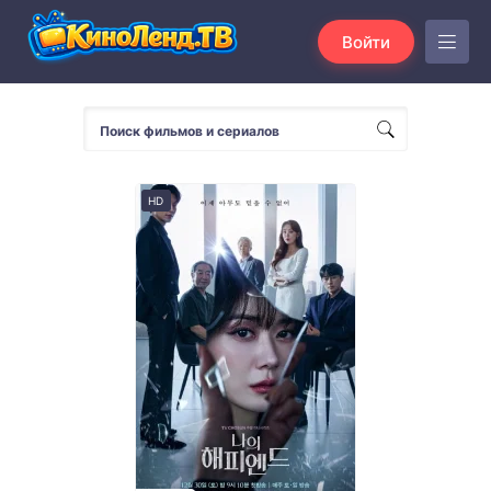
Войти
HD