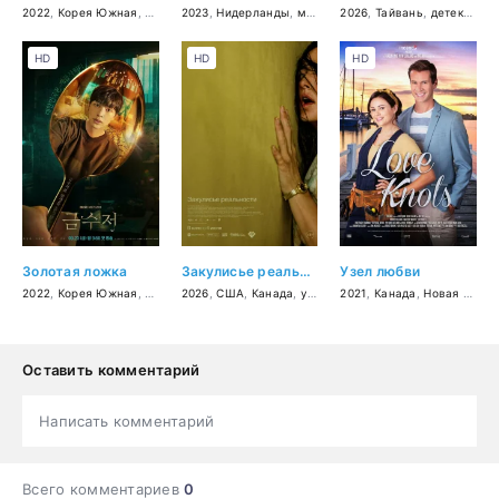
2022
,
Корея Южная
,
мелодрама
2023
,
,
Нидерланды
комедия
,
мелодрама
2026
,
,
комедия
Тайвань
,
детектив
,
т
HD
HD
HD
Золотая ложка
Закулисье реальности
Узел любви
2022
,
Корея Южная
,
драма
2026
,
фэнтези
,
США
,
Канада
,
ужасы
2021
,
Канада
,
Новая Зеландия
Оставить комментарий
Написать комментарий
Всего комментариев
0