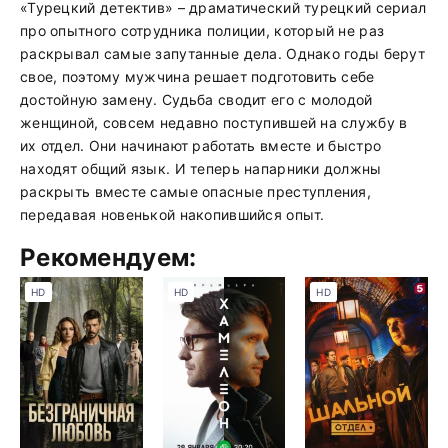
«Турецкий детектив» – драматический турецкий сериал
про опытного сотрудника полиции, который не раз
раскрывал самые запутанные дела. Однако годы берут
свое, поэтому мужчина решает подготовить себе
достойную замену. Судьба сводит его с молодой
женщиной, совсем недавно поступившей на службу в
их отдел. Они начинают работать вместе и быстро
находят общий язык. И теперь напарники должны
раскрыть вместе самые опасные преступления,
передавая новенькой накопившийся опыт.
Рекомендуем:
HD
HD
HD