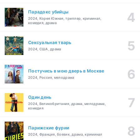
Парадокс убийцы
2024, Корея Южная, триллер, криминал,
комедия, драма
Сексуальная тварь
2024, США, драма
Постучись в мою дверь в Москве
2024, Россия, мелодрама
Один день
2024, Великобритания, драма, мелодрама,
комедия
Парижские фурии
2024, Франция, боевик, драма, криминал