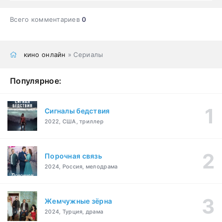
Всего комментариев
0
кино онлайн
» Сериалы
Популярное:
Сигналы бедствия
2022, США, триллер
Порочная связь
2024, Россия, мелодрама
Жемчужные зёрна
2024, Турция, драма