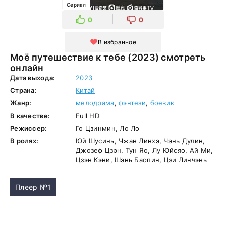
Сериал
0
0
В избранное
Моё путешествие к тебе (2023) смотреть
онлайн
Дата выхода:
2023
Страна:
Китай
Жанр:
мелодрама
,
фэнтези
,
боевик
В качестве:
Full HD
Режиссер:
Го Цзинмин, Ло Ло
В ролях:
Юй Шусинь, Чжан Линхэ, Чэнь Дулин,
Джозеф Цзэн, Тун Яо, Лу Юйсяо, Ай Ми,
Цзэн Кэни, Шэнь Баопин, Цзи Линчэнь
Плеер №1