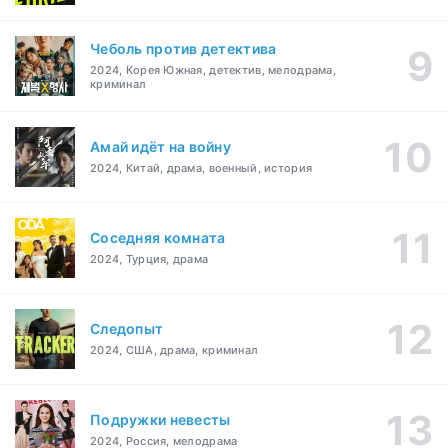
Чеболь против детектива
2024, Корея Южная, детектив, мелодрама,
криминал
Амай идёт на войну
2024, Китай, драма, военный, история
Соседняя комната
2024, Турция, драма
Следопыт
2024, США, драма, криминал
Подружки невесты
2024, Россия, мелодрама