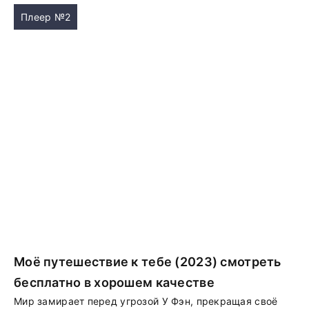
Плеер №2
Моё путешествие к тебе (2023) смотреть
бесплатно в хорошем качестве
Мир замирает перед угрозой У Фэн, прекращая своё