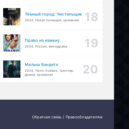
Тёмный город: Чистильщик
2024, Новая Зеландия, криминал
Право на измену
2024, Россия, мелодрама
Малыш Бандито
2024, Чили, боевик, триллер,
драма, криминал
Обратная связь / Правообладателям