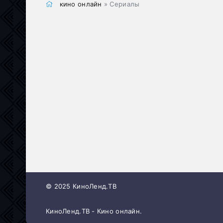
кино онлайн
» Сериалы
© 2025 КиноЛенд.ТВ
КиноЛенд.ТВ - Кино онлайн.