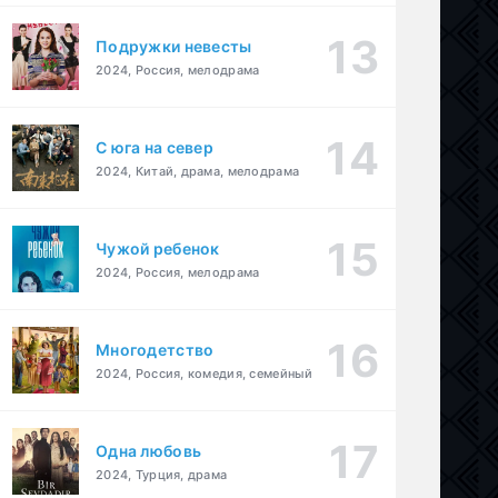
Подружки невесты
2024, Россия, мелодрама
С юга на север
2024, Китай, драма, мелодрама
Чужой ребенок
2024, Россия, мелодрама
Многодетство
2024, Россия, комедия, семейный
Одна любовь
2024, Турция, драма