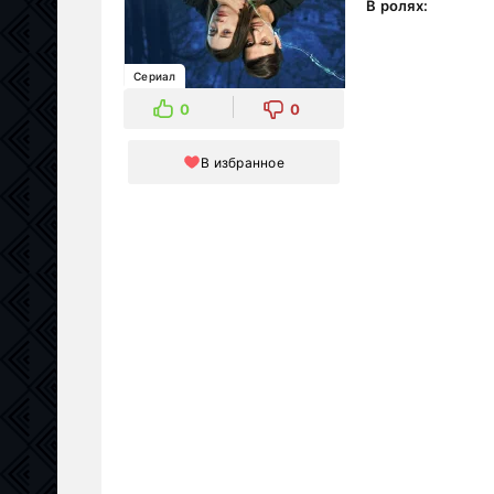
В ролях:
Сериал
0
0
В избранное