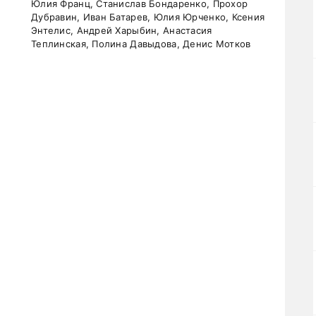
Юлия Франц, Станислав Бондаренко, Прохор
Дубравин, Иван Батарев, Юлия Юрченко, Ксения
Энтелис, Андрей Харыбин, Анастасия
Теплинская, Полина Давыдова, Денис Мотков