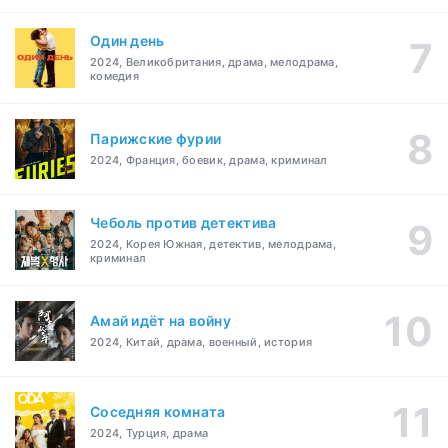
Один день
2024, Великобритания, драма, мелодрама,
комедия
Парижские фурии
2024, Франция, боевик, драма, криминал
Чеболь против детектива
2024, Корея Южная, детектив, мелодрама,
криминал
Амай идёт на войну
2024, Китай, драма, военный, история
Соседняя комната
2024, Турция, драма