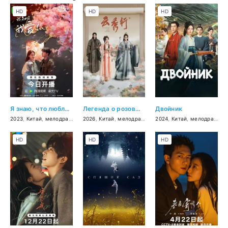
HD
HD
HD
Я знаю, что люблю тебя
Легенда о розовых облаках
Двойник
2023
,
Китай
,
мелодрама
2026
,
Китай
,
мелодрама
,
фэнтези
2024
,
Китай
,
мелодрама
HD
HD
HD