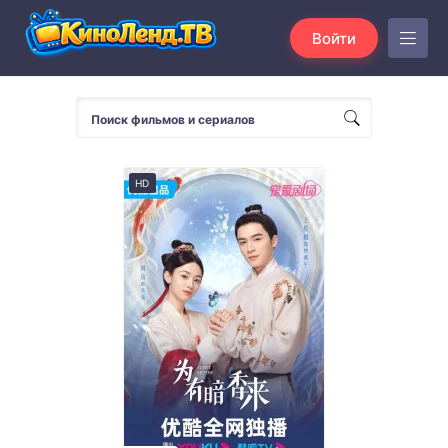
Войти
HD