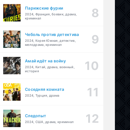
Парижские фурии
2024, Франция, боевик, драма,
криминал
Чеболь против детектива
2024, Корея Южная, детектив,
мелодрама, криминал
Амай идёт на войну
2024, Китай, драма, военный,
история
Соседняя комната
2024, Турция, драма
Следопыт
2024, США, драма, криминал