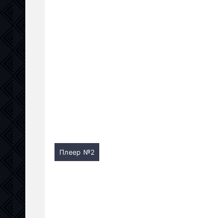
Плеер №2