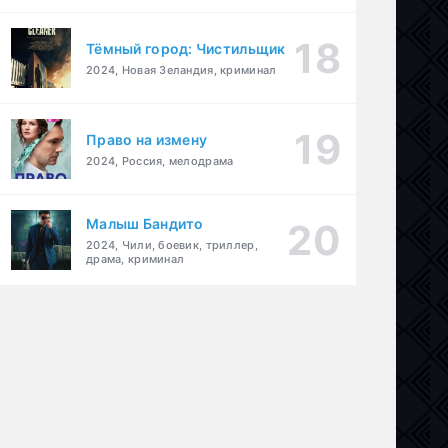
Тёмный город: Чистильщик
2024, Новая Зеландия, криминал
Право на измену
2024, Россия, мелодрама
Малыш Бандито
2024, Чили, боевик, триллер,
драма, криминал
,
США
,
детектив
,
комедия
,
фэнтези