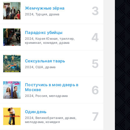
Жемчужные зёрна
2024, Турция, драма
Парадокс убийцы
2024, Корея Южная, триллер,
криминал, комедия, драма
Сексуальная тварь
2024, США, драма
Постучись в мою дверь в
Москве
2024, Россия, мелодрама
Один день
2024, Великобритания, драма,
мелодрама, комедия