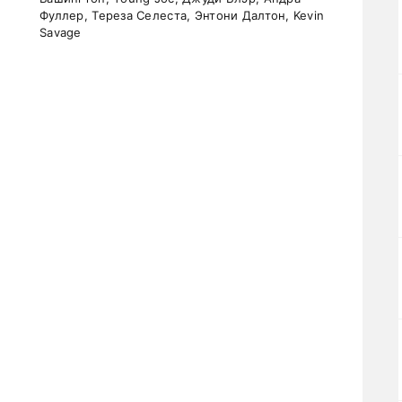
Фуллер, Тереза Селеста, Энтони Далтон, Kevin
Savage