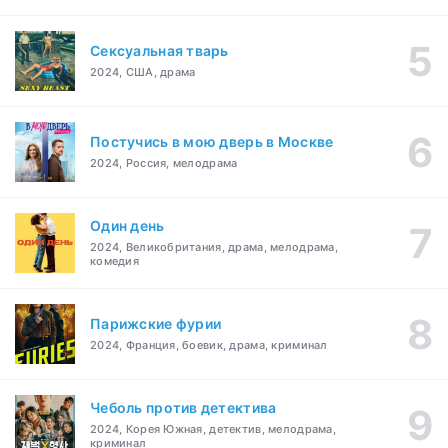
Сексуальная тварь
2024, США, драма
Постучись в мою дверь в Москве
2024, Россия, мелодрама
Один день
2024, Великобритания, драма, мелодрама,
комедия
Парижские фурии
2024, Франция, боевик, драма, криминал
Чеболь против детектива
2024, Корея Южная, детектив, мелодрама,
криминал