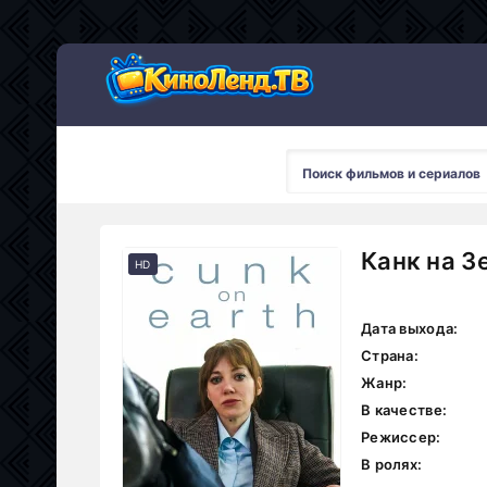
Канк на З
HD
Дата выхода:
Страна:
Жанр:
В качестве:
Режиссер:
В ролях: