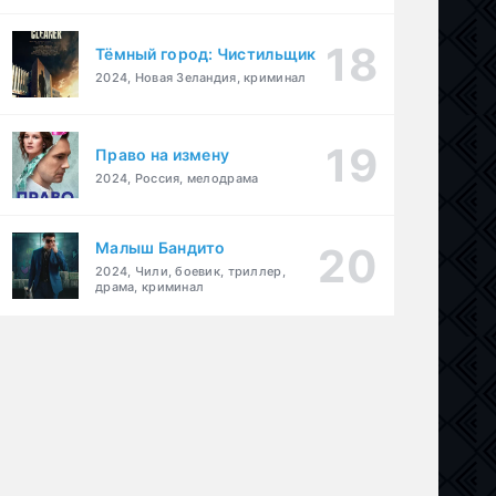
Тёмный город: Чистильщик
2024, Новая Зеландия, криминал
Право на измену
2024, Россия, мелодрама
Малыш Бандито
,
комедия
2024, Чили, боевик, триллер,
драма, криминал