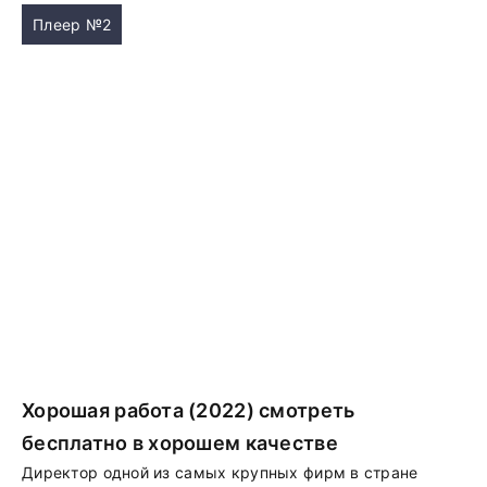
Плеер №2
Хорошая работа (2022) смотреть
бесплатно в хорошем качестве
Директор одной из самых крупных фирм в стране