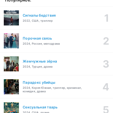
Сигналы бедствия
2022, США, триллер
Порочная связь
2024, Россия, мелодрама
Жемчужные зёрна
2024, Турция, драма
Парадокс убийцы
2024, Корея Южная, триллер, криминал,
комедия, драма
Сексуальная тварь
2024, США, драма