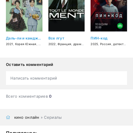
Даль-ли и камджатхан
Все лгут
ПИН-код
2021
,
Корея Южная
,
мелодрама
2022
,
,
Франция
комедия
,
драма
,
криминал
2025
,
Россия
,
детектив
,
д
Оставить комментарий
Написать комментарий
Всего комментариев
0
кино онлайн
» Сериалы
Популярное: