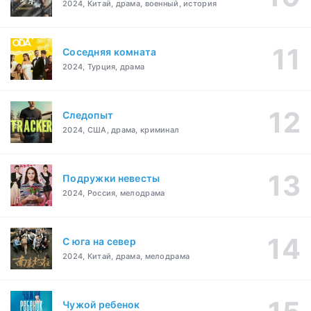
2024, Китай, драма, военный, история
Соседняя комната
2024, Турция, драма
Следопыт
2024, США, драма, криминал
Подружки невесты
2024, Россия, мелодрама
С юга на север
2024, Китай, драма, мелодрама
Чужой ребенок