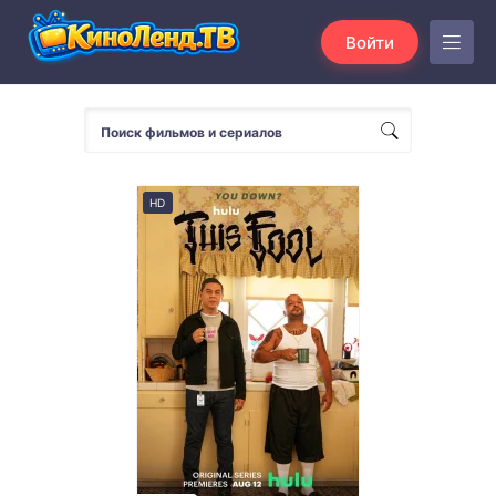
Войти
HD