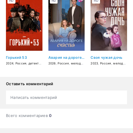
HD
HD
HD
Горький 53
Авария на дороге счастья
Своя чужая дочь
2024
,
Россия
,
детектив
,
криминал
2026
,
Россия
,
мелодрама
2023
,
Россия
,
мелодрама
Оставить комментарий
Написать комментарий
Всего комментариев
0