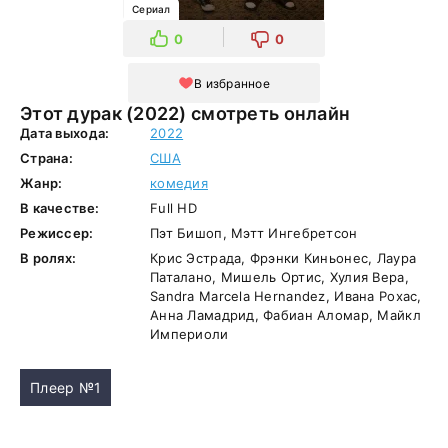
Сериал
0
0
В избранное
Этот дурак (2022) смотреть онлайн
Дата выхода:
2022
Страна:
США
Жанр:
комедия
В качестве:
Full HD
Режиссер:
Пэт Бишоп, Мэтт Ингебретсон
В ролях:
Крис Эстрада, Фрэнки Киньонес, Лаура
Паталано, Мишель Ортис, Хулия Вера,
Sandra Marcela Hernandez, Ивана Рохас,
Анна Ламадрид, Фабиан Аломар, Майкл
Империоли
Плеер №1