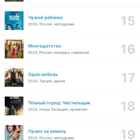
Чужой ребенок
2024, Россия, мелодрама
Многодетство
2024, Россия, комедия, семейный
Одна любовь
2024, Турция, драма
Тёмный город: Чистильщик
2024, Новая Зеландия, криминал
Право на измену
2024, Россия, мелодрама