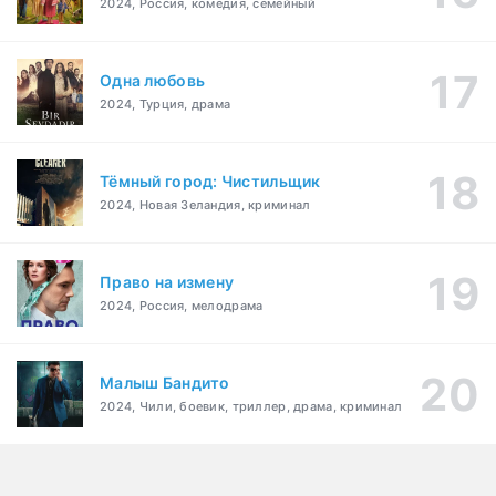
2024, Россия, комедия, семейный
Одна любовь
2024, Турция, драма
Тёмный город: Чистильщик
2024, Новая Зеландия, криминал
Право на измену
2024, Россия, мелодрама
Малыш Бандито
2024, Чили, боевик, триллер, драма, криминал