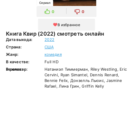
Сериал
0
0
В избранное
Книга Квир (2022) смотреть онлайн
Дата выхода:
2022
Страна:
США
Жанр:
комедия
В качестве:
Full HD
Режиссер:
В ролях:
Натаниэл Тиммерман, Riley Westling, Eric
Cervini, Ryan Simantel, Dennis Renard,
Bennie Felix, Донзелль Льюис, Jasmine
Rafael, Лина Грин, Griffin Kelly