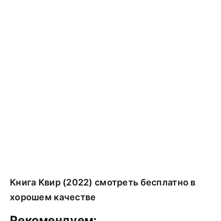
Книга Квир (2022) смотреть бесплатно в
хорошем качестве
Рекомендуем: