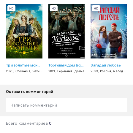
HD
HD
HD
Три золотые монеты
Торговый дом &quot;Эльдорадо&quot;
Загадай любовь
2023
,
Словакия
,
Чехия
,
фэнтези
2021
,
,
Германия
семейный
,
драма
2023
,
Россия
,
мелодрама
Оставить комментарий
Написать комментарий
Всего комментариев
0