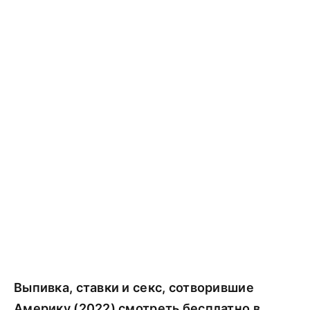
Выпивка, ставки и секс, сотворившие
Америку (2022) смотреть бесплатно в