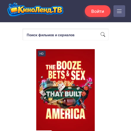
Войти
HD