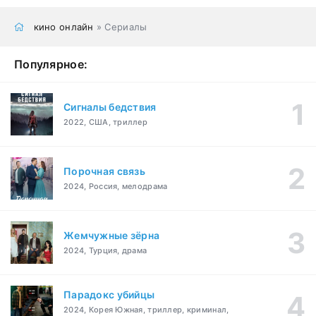
кино онлайн
» Сериалы
Популярное:
Сигналы бедствия
2022, США, триллер
Порочная связь
2024, Россия, мелодрама
Жемчужные зёрна
2024, Турция, драма
Парадокс убийцы
2024, Корея Южная, триллер, криминал,