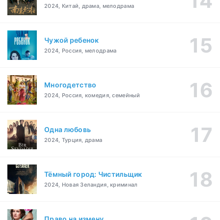
2024, Китай, драма, мелодрама
Чужой ребенок
2024, Россия, мелодрама
Многодетство
2024, Россия, комедия, семейный
Одна любовь
2024, Турция, драма
Тёмный город: Чистильщик
2024, Новая Зеландия, криминал
Право на измену