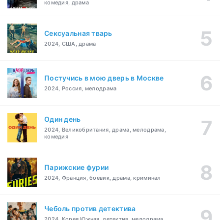
комедия, драма
Сексуальная тварь
2024, США, драма
Постучись в мою дверь в Москве
2024, Россия, мелодрама
Один день
2024, Великобритания, драма, мелодрама,
комедия
Парижские фурии
2024, Франция, боевик, драма, криминал
Чеболь против детектива
2024, Корея Южная, детектив, мелодрама,