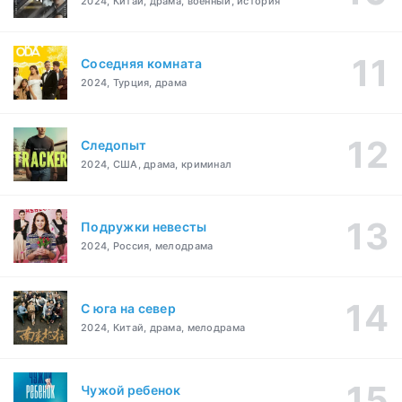
2024, Китай, драма, военный, история
Соседняя комната
2024, Турция, драма
Следопыт
2024, США, драма, криминал
Подружки невесты
2024, Россия, мелодрама
С юга на север
2024, Китай, драма, мелодрама
Чужой ребенок