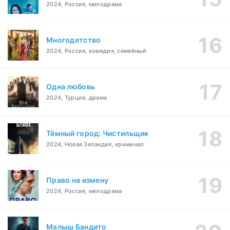
2024, Россия, мелодрама
Многодетство
2024, Россия, комедия, семейный
Одна любовь
2024, Турция, драма
Тёмный город: Чистильщик
2024, Новая Зеландия, криминал
Право на измену
2024, Россия, мелодрама
Малыш Бандито