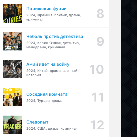
Парижские фурии
2024, Франция, боевик, драма,
криминал
Чеболь против детектива
2024, Корея Южная, детектив,
мелодрама, криминал
Амай идёт на войну
2024, Китай, драма, военный,
история
Соседняя комната
2024, Турция, драма
Следопыт
2024, США, драма, криминал