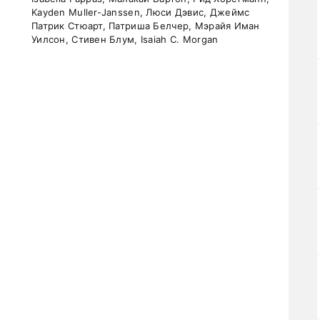
Kayden Muller-Janssen, Люси Дэвис, Джеймс
Патрик Стюарт, Патриша Белчер, Мэрайя Иман
Уилсон, Стивен Блум, Isaiah C. Morgan