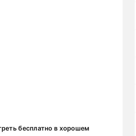
треть бесплатно в хорошем