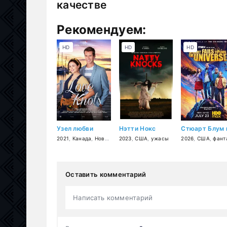
качестве
Рекомендуем:
HD
HD
HD
Узел любви
Нэтти Нокс
2021
,
Канада
,
Новая Зеландия
2023
,
США
,
мелодрама
,
ужасы
,
комедия
2026
,
США
,
фантасти
Оставить комментарий
Написать комментарий