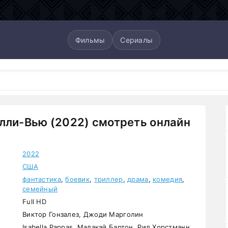
Фильмы
Сериалы
лли-Вью (2022) смотреть онлайн
2022
США
фантастика
,
боевик
,
триллер
,
драма
,
комедия
,
семейный
Full HD
Виктор Гонзалез, Джоди Марголин
Isabella Pappas, Малакай Бартон, Рид Хорстманн,