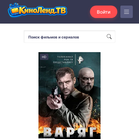
Войти
HD