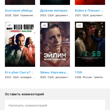
Анатомия убийцы
Древние империи
Война в Плезант Вэлли
2026
,
США
,
Германия
,
документальный
2023
,
США
,
документальный
,
криминал
2021
,
США
,
документальный
HD
HD
HD
Кто убил Санту? Тайна убийства в Мердервилле
Эйлин: Королева серийных убийц
1159
2022
,
США
,
комедия
,
криминал
2025
,
,
детектив
США
,
документальный
2026
,
криминал
,
Россия
,
триллер
,
де
Оставить комментарий
Написать комментарий