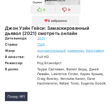
Сериал
0
0
В избранное
Джон Уэйн Гейси: Замаскированный
дьявол (2021) смотреть онлайн
Дата выхода:
2021
Страна:
США
Жанр:
документальный
,
криминал
,
биография
В качестве:
Full HD
Режиссер:
Род Блэкхёрст
В ролях:
Терри Салливан, Филип Херш, Джей
Ливайн, Lawrence Finder, Карен Кузьма,
Craig Bowley, Уилльям Канкл, Dave
Hachmeister, Rafael Tovar, Eugenia Godzik
Плеер №1