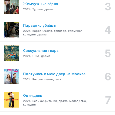
Жемчужные зёрна
2024, Турция, драма
Парадокс убийцы
2024, Корея Южная, триллер, криминал,
комедия, драма
Сексуальная тварь
2024, США, драма
Постучись в мою дверь в Москве
2024, Россия, мелодрама
Один день
2024, Великобритания, драма, мелодрама,
комедия