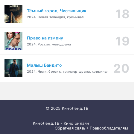
Тёмный город: Чистильщик
2024, Новая Зеландия, криминал
Право на измену
2024, Россия, мелодрама
Малыш Бандито
2024, Чили, боевик, триллер, драма, криминал
© 2025 КиноЛенд.ТВ
КиноЛенд.ТВ - Кино онлайн.
Обратная связь / Правообладателям