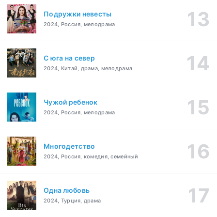
Подружки невесты
2024, Россия, мелодрама
С юга на север
2024, Китай, драма, мелодрама
Чужой ребенок
2024, Россия, мелодрама
Многодетство
2024, Россия, комедия, семейный
Одна любовь
2024, Турция, драма