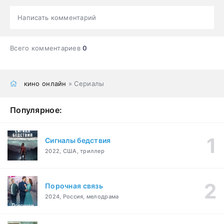
Написать комментарий
Всего комментариев
0
кино онлайн
» Сериалы
Популярное:
Сигналы бедствия
2022, США, триллер
Порочная связь
2024, Россия, мелодрама