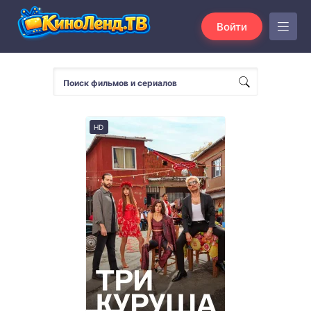
Войти
HD