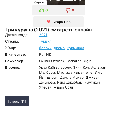
Сериал
0
0
В избранное
Три куруша (2021) смотреть онлайн
Дата выхода:
2021
Страна:
Турция
Жанр:
боевик
,
драма
,
криминал
В качестве:
Full HD
Режиссер:
Синан Озтюрк, Barbaros Bilgin
В ролях:
Ураз Кайгыларолу, Экин Коч, Аслыхан
Малбора, Мустафа Кырантепе, Угур
Йылдыран, Дамла Макар, Дживан
Джанова, Рана Джаббар, Умутжан
Утебай, Alisan Ugur
Плеер №1