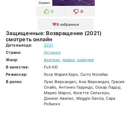
Сериал
0
0
В избранное
Защищенные: Возвращение (2021)
смотреть онлайн
Дата выхода:
2021
Страна:
Испания
Жанр:
фэнтези
,
драма
,
комедия
В качестве:
Full HD
Режиссер:
Хосе Мария Каро, Curro Novallas
В ролях:
Луис Фернандес, Ана Фернандез, Грасия
Олайо, Антонио Гарридо, Оскар Ладор,
Марио Марсо, Косетте Сильгеро,
Дэниэл Авилес, Maggie García, Сара
Робиско