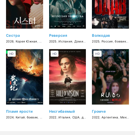
Сестра
Реверсия
Волкодав
2026
,
Корея Южная
,
триллер
2025
,
Испания
,
Доминикана
2025
,
триллер
,
Россия
,
детектив
,
боевик
,
три
HD
HD
HD
Пламя ярости
Несгибаемый
Громче
2024
,
Китай
,
боевик
,
фэнтези
2022
,
Италия
,
США
,
драма
,
2022
биография
,
Аргентина
,
Мексика