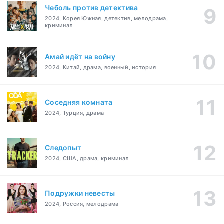
Чеболь против детектива
2024, Корея Южная, детектив, мелодрама,
криминал
Амай идёт на войну
2024, Китай, драма, военный, история
Соседняя комната
2024, Турция, драма
Следопыт
2024, США, драма, криминал
Подружки невесты
2024, Россия, мелодрама