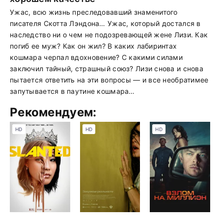
Ужас, всю жизнь преследовавший знаменитого
писателя Скотта Лэндона… Ужас, который достался в
наследство ни о чем не подозревающей жене Лизи. Как
погиб ее муж? Как он жил? В каких лабиринтах
кошмара черпал вдохновение? С какими силами
заключил тайный, страшный союз? Лизи снова и снова
пытается ответить на эти вопросы — и все необратимее
запутывается в паутине кошмара…
Рекомендуем:
HD
HD
HD