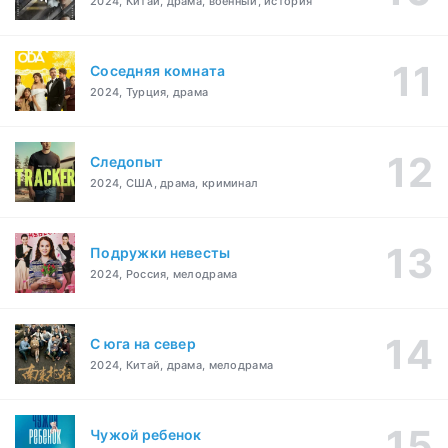
2024, Китай, драма, военный, история
Соседняя комната
2024, Турция, драма
Следопыт
2024, США, драма, криминал
Подружки невесты
2024, Россия, мелодрама
С юга на север
2024, Китай, драма, мелодрама
Чужой ребенок