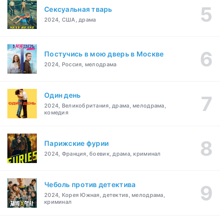
Сексуальная тварь
2024, США, драма
Постучись в мою дверь в Москве
2024, Россия, мелодрама
Один день
2024, Великобритания, драма, мелодрама,
комедия
Парижские фурии
2024, Франция, боевик, драма, криминал
Чеболь против детектива
2024, Корея Южная, детектив, мелодрама,
криминал