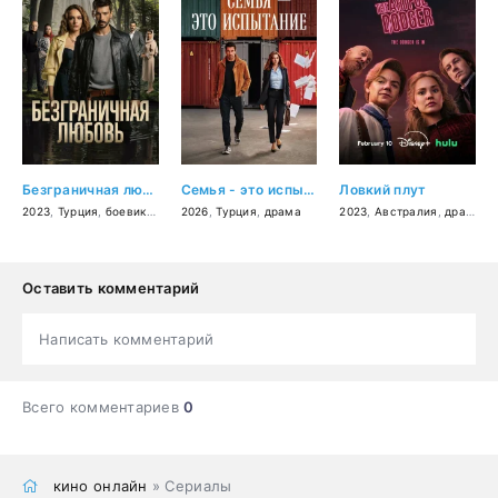
Безграничная любовь
Семья - это испытание
Ловкий плут
2023
,
Турция
,
боевик
,
драма
2026
,
Турция
,
драма
2023
,
Австралия
,
драма
,
к
Оставить комментарий
Написать комментарий
Всего комментариев
0
кино онлайн
» Сериалы