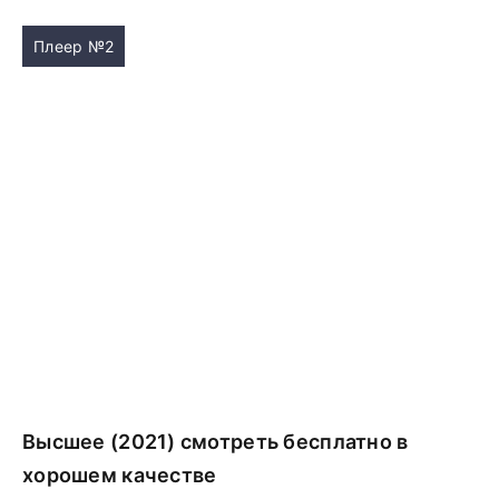
Плеер №2
Высшее (2021) смотреть бесплатно в
хорошем качестве