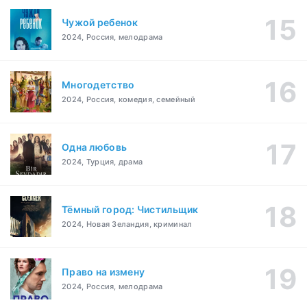
Чужой ребенок
2024, Россия, мелодрама
Многодетство
2024, Россия, комедия, семейный
Одна любовь
2024, Турция, драма
Тёмный город: Чистильщик
2024, Новая Зеландия, криминал
Право на измену
2024, Россия, мелодрама