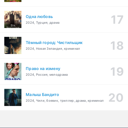
Одна любовь
2024, Турция, драма
Тёмный город: Чистильщик
2024, Новая Зеландия, криминал
Право на измену
2024, Россия, мелодрама
Малыш Бандито
2024, Чили, боевик, триллер, драма, криминал