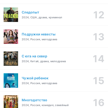
Следопыт
2024, США, драма, криминал
Подружки невесты
2024, Россия, мелодрама
С юга на север
2024, Китай, драма, мелодрама
Чужой ребенок
2024, Россия, мелодрама
Многодетство
2024, Россия, комедия, семейный