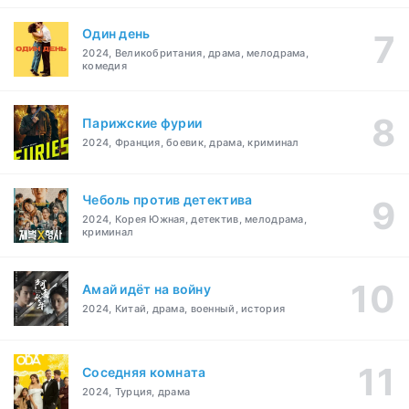
Один день
2024, Великобритания, драма, мелодрама,
комедия
Парижские фурии
2024, Франция, боевик, драма, криминал
Чеболь против детектива
2024, Корея Южная, детектив, мелодрама,
криминал
Амай идёт на войну
2024, Китай, драма, военный, история
Соседняя комната
2024, Турция, драма