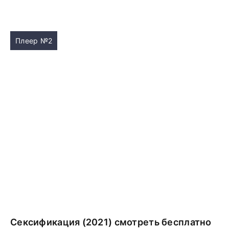
Плеер №2
Сексификация (2021) смотреть бесплатно