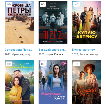
HD
HD
HD
Сокровища Петры. В поисках ладана
Загадай свою смерть
Куплю актрису
2022
,
Франция
,
документальный
2026
,
Корея Южная
,
ужасы
2023
,
Россия
,
мелодрама
HD
HD
HD