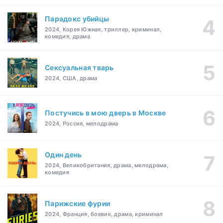
Парадокс убийцы
2024, Корея Южная, триллер, криминал,
комедия, драма
Сексуальная тварь
2024, США, драма
Постучись в мою дверь в Москве
2024, Россия, мелодрама
Один день
2024, Великобритания, драма, мелодрама,
комедия
Парижские фурии
2024, Франция, боевик, драма, криминал