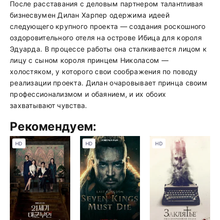
После расставания с деловым партнером талантливая
бизнесвумен Дилан Харпер одержима идеей
следующего крупного проекта — создания роскошного
оздоровительного отеля на острове Ибица для короля
Эдуарда. В процессе работы она сталкивается лицом к
лицу с сыном короля принцем Николасом —
холостяком, у которого свои соображения по поводу
реализации проекта. Дилан очаровывает принца своим
профессионализмом и обаянием, и их обоих
захватывают чувства.
Рекомендуем:
HD
HD
HD