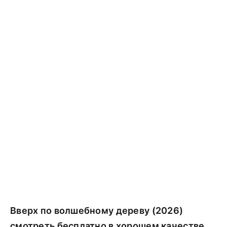
Вверх по волшебному дереву (2026)
смотреть бесплатно в хорошем качестве