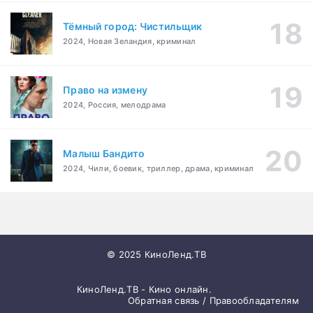
Тёмный город: Чистильщик
2024, Новая Зеландия, криминал
Право на измену
2024, Россия, мелодрама
Малыш Бандито
2024, Чили, боевик, триллер, драма, криминал
© 2025 КиноЛенд.ТВ
КиноЛенд.ТВ - Кино онлайн.
Обратная связь / Правообладателям