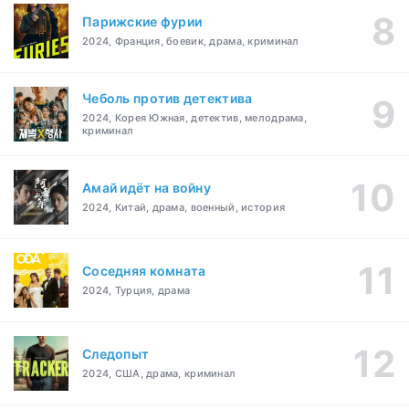
Парижские фурии
2024, Франция, боевик, драма, криминал
Чеболь против детектива
2024, Корея Южная, детектив, мелодрама,
криминал
Амай идёт на войну
2024, Китай, драма, военный, история
Соседняя комната
2024, Турция, драма
Следопыт
2024, США, драма, криминал