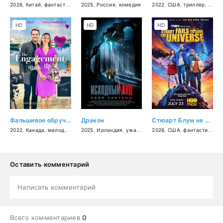
2026
,
Китай
,
фантастика
,
комедия
2025
,
Россия
,
приключения
,
комедия
2022
,
США
,
триллер
,
детек
HD
HD
HD
Фальшивое обручение
Дракон
Стюарт Блум не смог спасти вселенную
2022
,
Канада
,
мелодрама
,
2025
комедия
,
Ирландия
,
ужасы
,
фантастика
2026
,
США
,
,
боевик
фантастика
,
трилле
,
фэ
Оставить комментарий
Написать комментарий
Всего комментариев
0