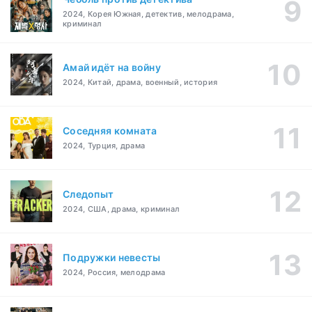
2024, Корея Южная, детектив, мелодрама,
криминал
Амай идёт на войну
2024, Китай, драма, военный, история
Соседняя комната
2024, Турция, драма
Следопыт
2024, США, драма, криминал
Подружки невесты
2024, Россия, мелодрама