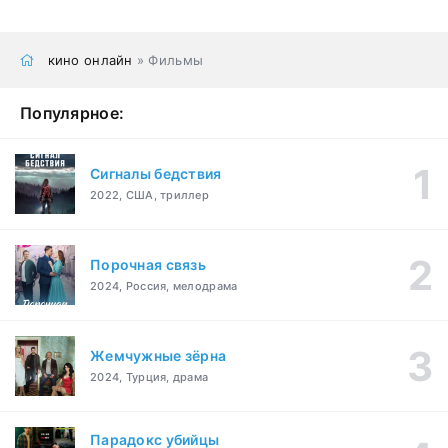
кино онлайн
» Фильмы
Популярное:
Сигналы бедствия
2022, США, триллер
Порочная связь
2024, Россия, мелодрама
Жемчужные зёрна
2024, Турция, драма
Парадокс убийцы