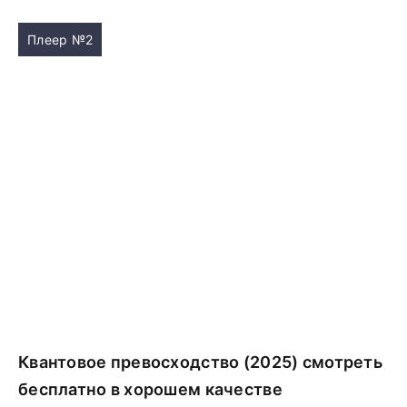
Плеер №2
Квантовое превосходство (2025) смотреть
бесплатно в хорошем качестве