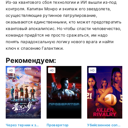
Из-за квантового сбоя технологии и ИИ вышли из-под
контроля. Капитан Монро и экипаж его звездолета,
осуществляющие рутинное патрулирование,
оказываются единственными, кто может предотвратить
квантовый апокалипсис. Но чтобы спасти человечество,
команде придётся не просто сражаться, им надо
понять парадоксальную логику нового врага и найти
ключ к спасению Галактики.
Рекомендуем:
HD
HD
HD
Через тернии к звёздам
Проверятор
Убийсвенное соперничество