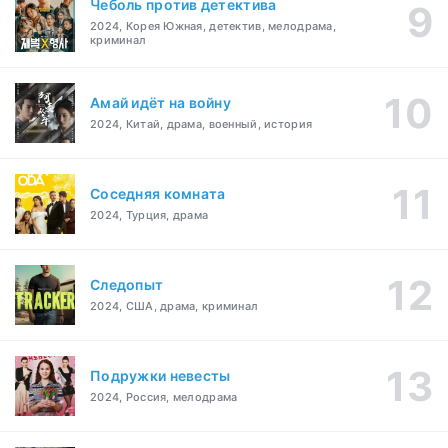
Чеболь против детектива
2024, Корея Южная, детектив, мелодрама,
криминал
Амай идёт на войну
2024, Китай, драма, военный, история
Соседняя комната
2024, Турция, драма
Следопыт
2024, США, драма, криминал
Подружки невесты
2024, Россия, мелодрама