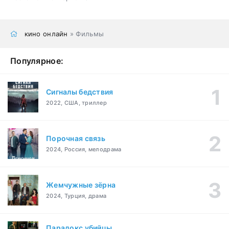
кино онлайн
» Фильмы
Популярное:
Сигналы бедствия
2022, США, триллер
Порочная связь
2024, Россия, мелодрама
Жемчужные зёрна
2024, Турция, драма
Парадокс убийцы