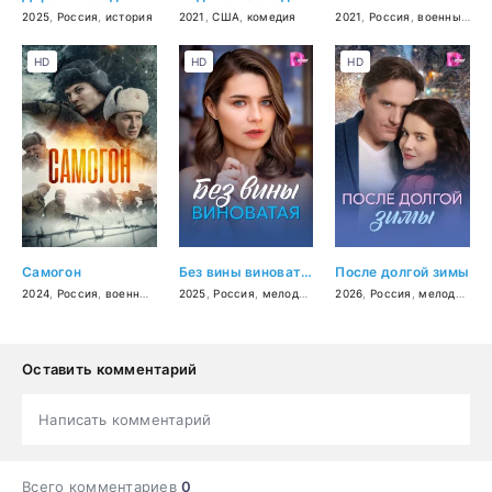
2025
,
Россия
,
история
2021
,
США
,
комедия
2021
,
Россия
,
военный
,
ис
HD
HD
HD
Самогон
Без вины виноватая
После долгой зимы
2024
,
Россия
,
военный
,
драма
2025
,
Россия
,
мелодрама
2026
,
Россия
,
мелодрама
Оставить комментарий
Написать комментарий
Всего комментариев
0