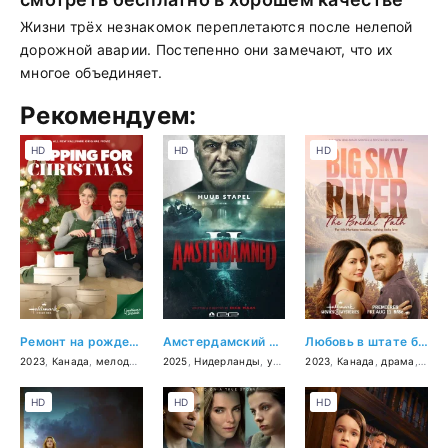
Жизни трёх незнакомок переплетаются после нелепой
дорожной аварии. Постепенно они замечают, что их
многое объединяет.
Рекомендуем:
HD
HD
HD
Ремонт на рождество
Амстердамский кошмар 2
Любовь в штате бескрайнего неба: свадебный путь
2023
,
Канада
,
мелодрама
2025
,
Нидерланды
,
ужасы
,
2023
боевик
,
Канада
,
триллер
,
драма
,
мел
HD
HD
HD