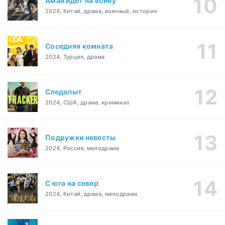
Амай идёт на войну
2024, Китай, драма, военный, история
Соседняя комната
2024, Турция, драма
Следопыт
2024, США, драма, криминал
Подружки невесты
2024, Россия, мелодрама
С юга на север
2024, Китай, драма, мелодрама