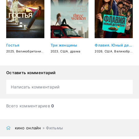
Гостья
Три женщины
Флавия. Юный детекти
2025
,
Великобритания
,
триллер
2023
,
США
,
драма
2026
,
США
,
Великобритания
Оставить комментарий
Написать комментарий
Всего комментариев
0
кино онлайн
» Фильмы