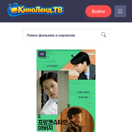
Войти
HD