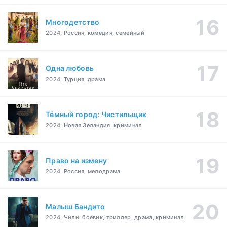
Многодетство
2024, Россия, комедия, семейный
Одна любовь
2024, Турция, драма
Тёмный город: Чистильщик
2024, Новая Зеландия, криминал
Право на измену
2024, Россия, мелодрама
Малыш Бандито
2024, Чили, боевик, триллер, драма, криминал