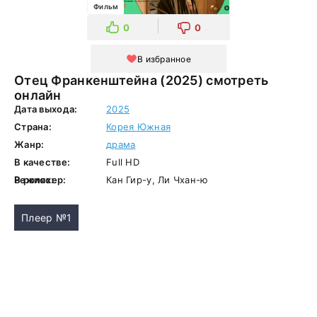
Фильм
0
0
В избранное
Отец Франкенштейна (2025) смотреть
онлайн
Дата выхода:
2025
Страна:
Корея Южная
Жанр:
драма
В качестве:
Full HD
Режиссер:
В ролях:
Кан Гир-у, Ли Чхан-ю
Плеер №1