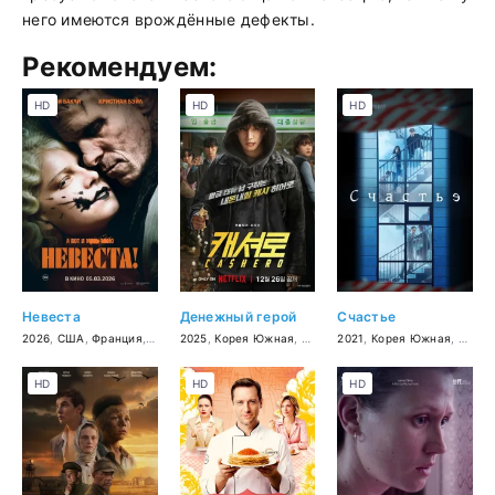
него имеются врождённые дефекты.
Рекомендуем:
HD
HD
HD
Невеста
Денежный герой
Счастье
2026
,
США
,
Франция
,
фантастика
2025
,
Корея Южная
,
драма
,
мелодрама
,
фантастика
2021
,
,
Корея Южная
боевик
,
комедия
,
фанта
HD
HD
HD