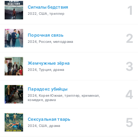
Сигналы бедствия
2022, США, триллер
Порочная связь
2024, Россия, мелодрама
Жемчужные зёрна
2024, Турция, драма
Парадокс убийцы
2024, Корея Южная, триллер, криминал,
комедия, драма
Сексуальная тварь
2024, США, драма