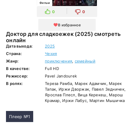
Фильм
0
0
В избранное
Доктор для сладкоежек (2025) смотреть
онлайн
Дата выхода:
2025
Страна:
Чехия
Жанр:
приключения
,
семейный
В качестве:
Full HD
Режиссер:
Pavel Jandourek
В ролях:
Тереза Рамба, Марек Адамчик, Марек
Тапак, Иржи Дворжак, Павел Зедничек,
Ярослав Плесл, Вица Керекеш, Марош
Крамар, Иржи Лабус, Мартин Мышичка
Плеер №1