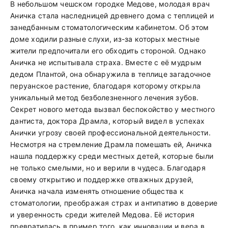
В небольшом чешском городке Медове, молодая врач
Аничка стала наследницей древнего дома с теплицей и
занедбанным стоматологическим кабинетом. Об этом
доме ходили разные слухи, из-за которых местные
жители предпочитали его обходить стороной. Однако
Аничка не испытывала страха. Вместе с её мудрым
дедом Плантой, она обнаружила в теплице загадочное
перуанское растение, благодаря которому открыла
уникальный метод безболезненного лечения зубов.
Секрет нового метода вызвал беспокойство у местного
дантиста, доктора Драмла, который видел в успехах
Анички угрозу своей профессиональной деятельности.
Несмотря на стремление Драмла помешать ей, Аничка
нашла поддержку среди местных детей, которые были
не только смелыми, но и верили в чудеса. Благодаря
своему открытию и поддержке отважных друзей,
Аничка начала изменять отношение общества к
стоматологии, преображая страх и антипатию в доверие
и уверенность среди жителей Медова. Её история
превратилась в пример того, как инновации и вера в