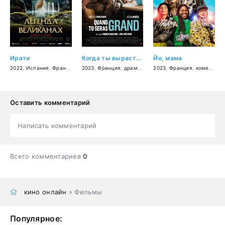
Ирати
Когда ты вырастешь
Йо, мама
2022
,
Испания
,
Франция
,
фэнтези
2023
,
Франция
,
приключения
,
драма
,
комедия
2023
,
Франция
,
комедия
,
м
Оставить комментарий
Написать комментарий
Всего комментариев
0
кино онлайн
» Фильмы
Популярное: