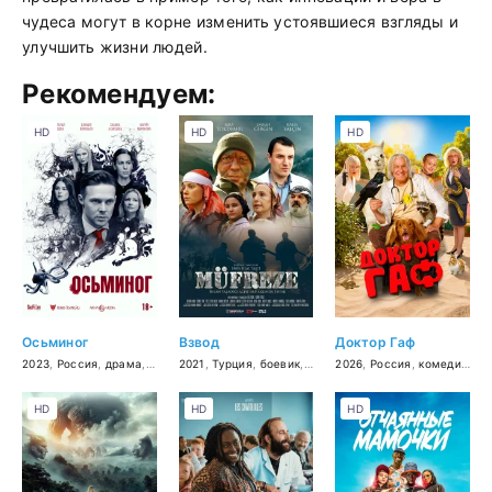
чудеса могут в корне изменить устоявшиеся взгляды и
улучшить жизни людей.
Рекомендуем:
HD
HD
HD
Осьминог
Взвод
Доктор Гаф
2023
,
Россия
,
драма
,
триллер
2021
,
Турция
,
боевик
,
военный
2026
,
Россия
,
комедия
,
фэ
HD
HD
HD