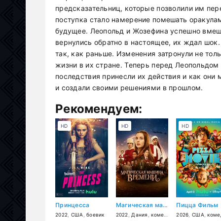
предсказательниц, которые позволили им пер
поступка стало намерение помешать оракулам
будущее. Леопольд и Жозефина успешно вмеша
вернулись обратно в настоящее, их ждал шок.
так, как раньше. Изменения затронули не то
жизни в их стране. Теперь перед Леопольдом 
последствия принесли их действия и как они 
и создали своими решениями в прошлом.
Рекомендуем:
HD
HD
HD
Принцесса
Магическая машина времени
Пицца Фильм
2022
,
США
,
боевик
2022
,
Дания
,
комедия
,
2026
приключения
,
США
,
комед
,
с