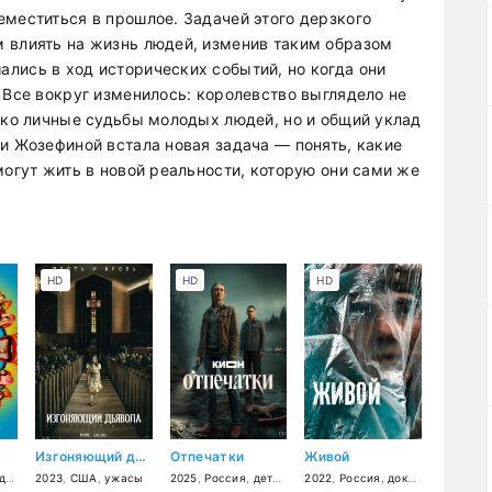
еместиться в прошлое. Задачей этого дерзкого
 влиять на жизнь людей, изменив таким образом
лись в ход исторических событий, но когда они
 Все вокруг изменилось: королевство выглядело не
лько личные судьбы молодых людей, но и общий уклад
и Жозефиной встала новая задача — понять, какие
могут жить в новой реальности, которую они сами же
HD
HD
HD
Изгоняющий дьявола: Верующий
Отпечатки
Живой
ия
емейный
2023
,
США
,
ужасы
2025
,
Россия
,
детектив
2022
,
криминал
,
Россия
,
драма
,
документальный