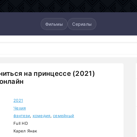
Фильмы
Сериалы
ниться на принцессе (2021)
онлайн
2021
Чехия
фэнтези
,
комедия
,
семейный
Full HD
Карел Янак