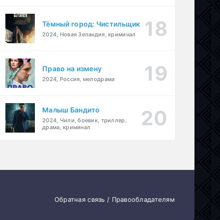
Тёмный город: Чистильщик
2024, Новая Зеландия, криминал
Право на измену
2024, Россия, мелодрама
Малыш Бандито
2024, Чили, боевик, триллер,
драма, криминал
Обратная связь / Правообладателям