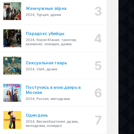
Жемчужные зёрна
2024, Турция, драма
Парадокс убийцы
2024, Корея Южная, триллер,
криминал, комедия, драма
Сексуальная тварь
2024, США, драма
Постучись в мою дверь в
Москве
2024, Россия, мелодрама
Один день
2024, Великобритания, драма,
мелодрама, комедия