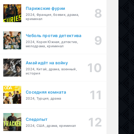
Парижские фурии
2024, Франция, боевик, драма,
криминал
Чеболь против детектива
2024, Корея Южная, детектив,
мелодрама, криминал
Амай идёт на войну
2024, Китай, драма, военный,
история
Соседняя комната
2024, Турция, драма
Следопыт
2024, США, драма, криминал