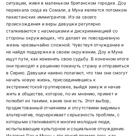
ситуации, живя в маленьком британском городке. Доу
переехала сюда из Сомали, а Муна является потомком
пакистанских иммигрантов. Из-за своего
происхождения и веры девушки регулярно
сталкиваются с насмешками и дискриминацией со
стороны окружающих, что делает их повседневную
жизнь чрезвычайно сложной. Чувствуя отчуждение и
не найдя поддержки в своем окружении, Доу и Муна
ищут пути, как изменить свою судьбу. В конечном итоге
они приходят к решению покинуть страну и отправиться
в Сирию. Девушки наивно полагают, что там они смогут
начать новую жизнь, присоединившись к
экстремистской группировке, выйдя замуж и начав
жить в обществе, которое, по их мнению, примет и
полюбит их такими, какие они есть. Этот выбор,
продиктованный отчаянием и отсутствием видимых
альтернатив, подчеркивает серьезность проблем, с
которыми сталкиваются многие молодые люди,
испытывающие культурное и социальное отчуждение.
История Доу и Муны – это яркий пример того, как