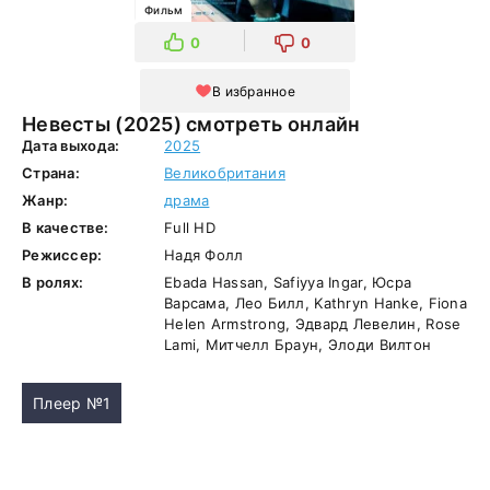
Фильм
0
0
В избранное
Невесты (2025) смотреть онлайн
Дата выхода:
2025
Страна:
Великобритания
Жанр:
драма
В качестве:
Full HD
Режиссер:
Надя Фолл
В ролях:
Ebada Hassan, Safiyya Ingar, Юсра
Варсама, Лео Билл, Kathryn Hanke, Fiona
Helen Armstrong, Эдвард Левелин, Rose
Lami, Митчелл Браун, Элоди Вилтон
Плеер №1