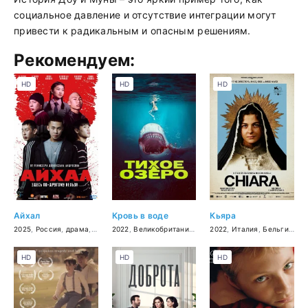
социальное давление и отсутствие интеграции могут
привести к радикальным и опасным решениям.
Рекомендуем:
HD
HD
HD
Айхал
Кровь в воде
Кьяра
2025
,
Россия
,
драма
,
криминал
2022
,
Великобритания
,
ужасы
2022
,
Италия
,
Бельгия
,
би
HD
HD
HD