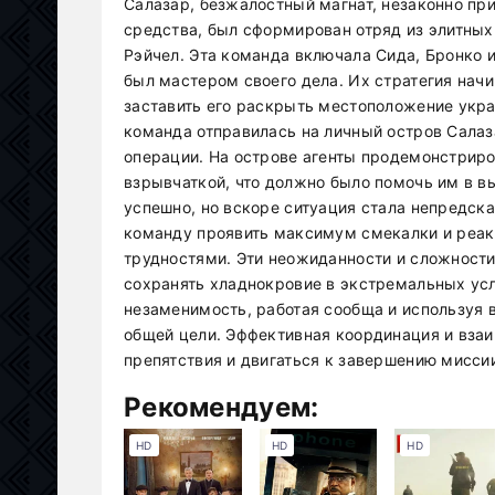
Салазар, безжалостный магнат, незаконно пр
средства, был сформирован отряд из элитных
Рэйчел. Эта команда включала Сида, Бронко 
был мастером своего дела. Их стратегия начи
заставить его раскрыть местоположение укр
команда отправилась на личный остров Салаз
операции. На острове агенты продемонстрир
взрывчаткой, что должно было помочь им в в
успешно, но вскоре ситуация стала непредск
команду проявить максимум смекалки и реак
трудностями. Эти неожиданности и сложности
сохранять хладнокровие в экстремальных ус
незаменимость, работая сообща и используя 
общей цели. Эффективная координация и вза
препятствия и двигаться к завершению мисс
Рекомендуем:
HD
HD
HD