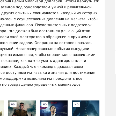
исвоил целый миллиард долларов. Чтобы вернуть эти
 агентов под руководством умной и решительной
и других опытных специалистов, каждый из которых
налась с осуществления давления на магната, чтобы
аденных финансов. После тщательных подготовок
ара, где должен был состояться решающий этап
овали своё мастерство в обращении с оружием и
ыполнении задачи. Операция на острове началась
азуемой. Незапланированные события вынудили
ции на изменения, чтобы справиться с возникшими
 показали, как важно уметь адаптироваться и
ловиях. Каждый член команды доказал свою
все доступные им навыки и знания для достижения
имоподдержка позволили им преодолеть все
ии по возвращению украденных миллиардов.
HD
HD
HD