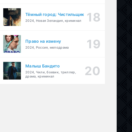
Тёмный город: Чистильщик
2024, Новая Зеландия, криминал
Право на измену
2024, Россия, мелодрама
Малыш Бандито
2024, Чили, боевик, триллер,
драма, криминал