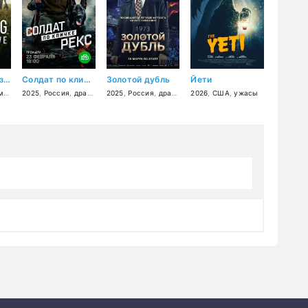
Пропавшие без вести: вопрос жизни и смерти
Солдат по кличке Рекс
Золотой дубль
Йети
ный
2025
,
,
Россия
криминал
,
драма
,
военный
2025
,
Россия
,
драма
,
спорт
2026
,
,
семейный
США
,
ужасы