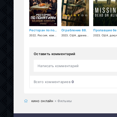
Ресторан по понятиям: Бедный олигарх
Ограбление 88.
2022
,
Россия
,
комедия
2023
,
США
,
драма
,
криминал
2023
,
США
,
документаль
Оставить комментарий
Написать комментарий
Всего комментариев
0
кино онлайн
» Фильмы