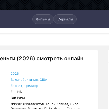
Фильмы
Сериалы
еньги (2026) смотреть онлайн
2026
Великобритания
,
США
боевик
,
триллер
Full HD
Гай Ричи
Джейк Джилленхол, Генри Кавилл, Эйса
Гонсалес, Розамунд Пайк, Фишер Стивенс,