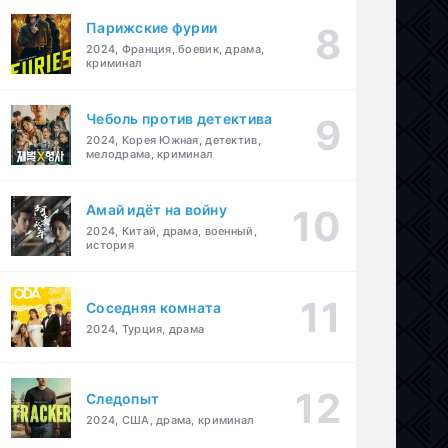
Парижские фурии
2024, Франция, боевик, драма,
криминал
Чеболь против детектива
2024, Корея Южная, детектив,
мелодрама, криминал
Амай идёт на войну
2024, Китай, драма, военный,
история
Соседняя комната
2024, Турция, драма
Следопыт
2024, США, драма, криминал