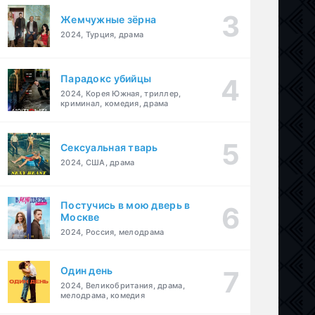
Жемчужные зёрна
2024, Турция, драма
Парадокс убийцы
2024, Корея Южная, триллер,
криминал, комедия, драма
Сексуальная тварь
2024, США, драма
Постучись в мою дверь в
Москве
2024, Россия, мелодрама
Один день
2024, Великобритания, драма,
мелодрама, комедия