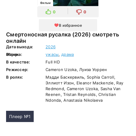
Фильм
0
0
В избранное
Смертоносная русалка (2026) смотреть
онлайн
Дата выхода:
2026
Страна:
Жанр:
ужасы
,
драма
В качестве:
Full HD
Режиссер:
Cameron Uzoka, Луиза Уоррен
В ролях:
Мэдди Баскервиль, Sophia Carroll,
Эллиотт Изон, Eleanor Mackenzie, Ray
Redmond, Cameron Uzoka, Sasha Van
Reenen, Tristan Reynolds, Christian
Ndonda, Anastasia Nikolaeva
Плеер №1