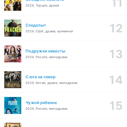
2024, Турция, драма
Следопыт
2024, США, драма, криминал
Подружки невесты
2024, Россия, мелодрама
С юга на север
2024, Китай, драма, мелодрама
Чужой ребенок
2024, Россия, мелодрама