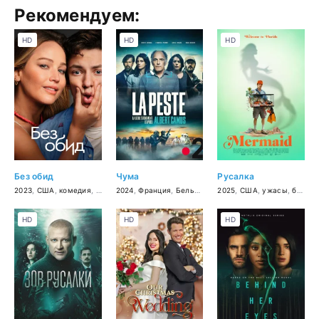
Рекомендуем:
HD
HD
HD
Без обид
Чума
Русалка
2023
,
США
,
комедия
,
мелодрама
2024
,
Франция
,
Бельгия
,
фантастика
2025
,
США
,
,
триллер
ужасы
,
,
боевик
драма
HD
HD
HD