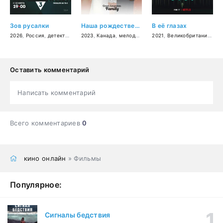
Зов русалки
Наша рождественская свадьба
В её глазах
2026
,
Россия
,
детектив
2023
,
Канада
,
мелодрама
2021
,
Великобритания
,
три
Оставить комментарий
Написать комментарий
Всего комментариев
0
кино онлайн
» Фильмы
Популярное:
Сигналы бедствия