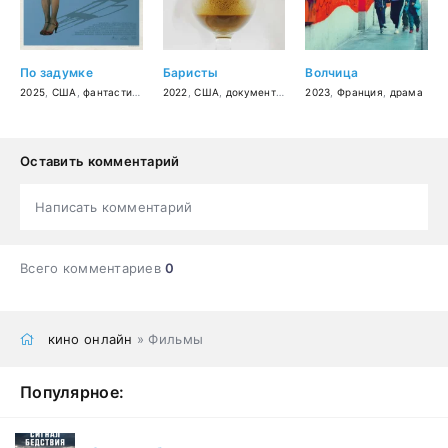
По задумке
Баристы
Волчица
2025
,
США
,
фантастика
,
драма
2022
,
,
комедия
США
,
документальный
2023
,
Франция
,
драма
Оставить комментарий
Написать комментарий
Всего комментариев
0
кино онлайн
» Фильмы
Популярное: