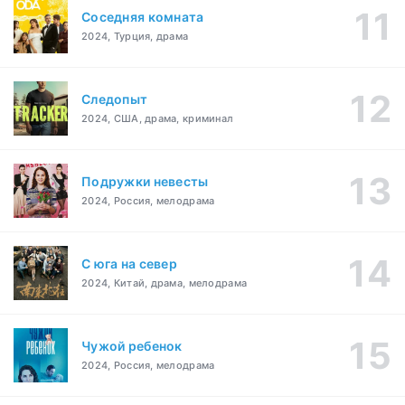
Соседняя комната
2024, Турция, драма
Следопыт
2024, США, драма, криминал
Подружки невесты
2024, Россия, мелодрама
С юга на север
2024, Китай, драма, мелодрама
Чужой ребенок
2024, Россия, мелодрама