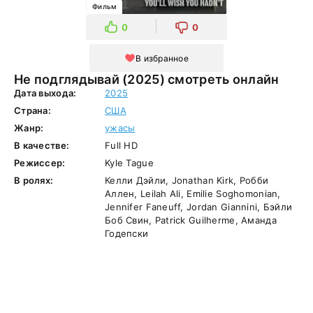
Фильм
0
0
В избранное
Не подглядывай (2025) смотреть онлайн
Дата выхода:
2025
Страна:
США
Жанр:
ужасы
В качестве:
Full HD
Режиссер:
Kyle Tague
В ролях:
Келли Дэйли, Jonathan Kirk, Робби
Аллен, Leilah Ali, Emilie Soghomonian,
Jennifer Faneuff, Jordan Giannini, Бэйли
Боб Свин, Patrick Guilherme, Аманда
Годепски