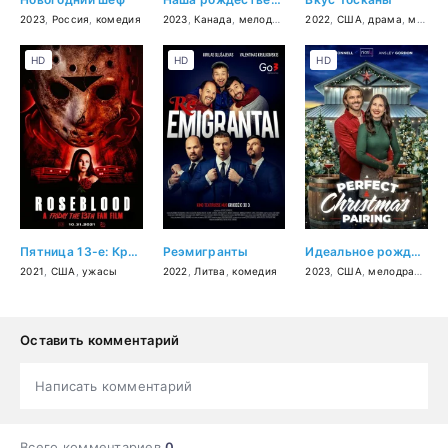
2023
,
Россия
,
комедия
2023
,
Канада
,
мелодрама
2022
,
США
,
драма
,
мелодрама
HD
HD
HD
Пятница 13-е: Кровь Роуз
Реэмигранты
Идеальное рождественское сочетание
2021
,
США
,
ужасы
2022
,
Литва
,
комедия
2023
,
США
,
мелодрама
Оставить комментарий
Написать комментарий
Всего комментариев
0