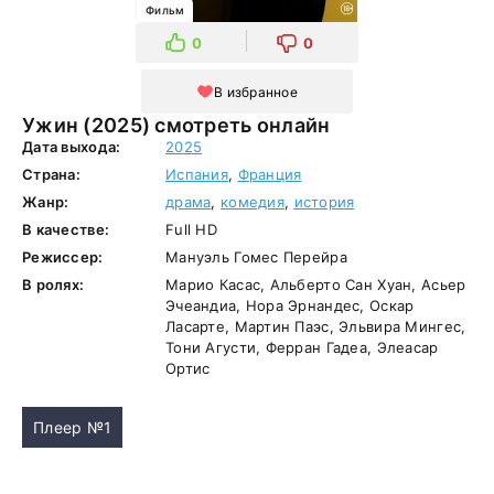
Фильм
0
0
В избранное
Ужин (2025) смотреть онлайн
Дата выхода:
2025
Страна:
Испания
,
Франция
Жанр:
драма
,
комедия
,
история
В качестве:
Full HD
Режиссер:
Мануэль Гомес Перейра
В ролях:
Марио Касас, Альберто Сан Хуан, Асьер
Эчеандиа, Нора Эрнандес, Оскар
Ласарте, Мартин Паэс, Эльвира Мингес,
Тони Агусти, Ферран Гадеа, Элеасар
Ортис
Плеер №1