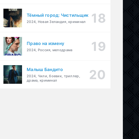
Тёмный город: Чистильщик
2024, Новая Зеландия, криминал
Право на измену
2024, Россия, мелодрама
Малыш Бандито
2024, Чили, боевик, триллер,
драма, криминал