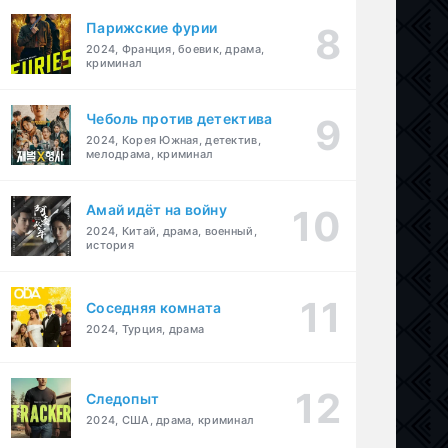
Парижские фурии
2024, Франция, боевик, драма,
криминал
Чеболь против детектива
2024, Корея Южная, детектив,
мелодрама, криминал
Амай идёт на войну
2024, Китай, драма, военный,
история
Соседняя комната
2024, Турция, драма
Следопыт
2024, США, драма, криминал