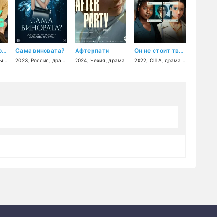
Счастливый конец
Сама виновата?
Афтерпати
Он не стоит твоей смерти
ды
,
мелодрама
2023
,
Россия
,
комедия
,
драма
2024
,
Чехия
,
драма
2022
,
США
,
драма
,
мелодрама
,