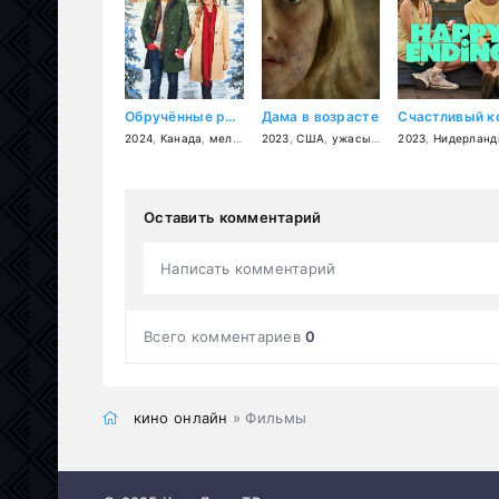
Обручённые рождеством
Дама в возрасте
2024
,
Канада
,
мелодрама
2023
,
США
,
ужасы
,
триллер
2023
,
,
Нидерлан
драма
Оставить комментарий
Написать комментарий
Всего комментариев
0
кино онлайн
» Фильмы