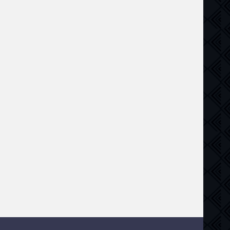
криминал
,
детектив