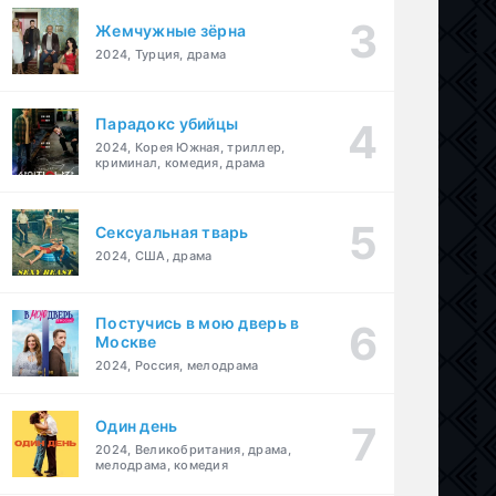
Жемчужные зёрна
2024, Турция, драма
Парадокс убийцы
2024, Корея Южная, триллер,
криминал, комедия, драма
Сексуальная тварь
2024, США, драма
Постучись в мою дверь в
Москве
2024, Россия, мелодрама
Один день
2024, Великобритания, драма,
мелодрама, комедия