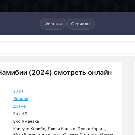
Фильмы
Сериалы
амибии (2024) смотреть онлайн
2024
Япония
драма
Full HD
Ёко Яманака
Кэисукэ Хорибэ, Даити Канэко, Эрика Карата,
Юми Каваи, Канъитиро, Юдзуми Синтани, Макико