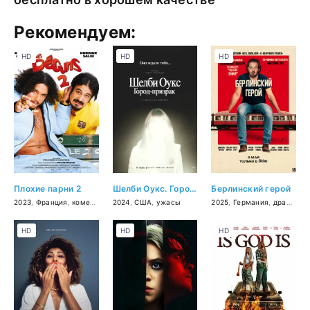
Рекомендуем:
HD
HD
HD
Плохие парни 2
Шелби Оукс. Город-призрак
Берлинский герой
2023
,
Франция
,
комедия
2024
,
США
,
ужасы
2025
,
Германия
,
драма
,
ко
HD
HD
HD