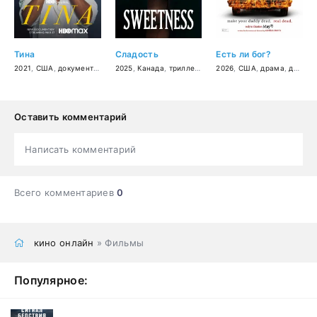
Тина
Сладость
Есть ли бог?
2021
,
США
,
документальный
2025
,
биография
,
Канада
,
,
триллер
история
,
,
драма
музыка
2026
,
США
,
драма
,
детектив
Оставить комментарий
Написать комментарий
Всего комментариев
0
кино онлайн
» Фильмы
Популярное: