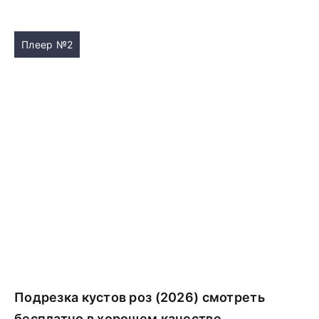
Плеер №2
Подрезка кустов роз (2026) смотреть
бесплатно в хорошем качестве