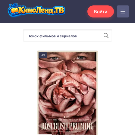
Войти
HD