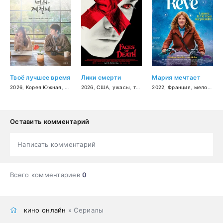
Твоё лучшее время
Лики смерти
Мария мечтает
2026
,
Корея Южная
,
мелодрама
2026
,
США
,
ужасы
,
триллер
2022
,
детектив
,
Франция
,
криминал
,
мелодрама
Оставить комментарий
Написать комментарий
Всего комментариев
0
кино онлайн
» Сериалы