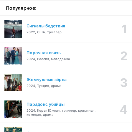
Популярное:
Сигналы бедствия
2022, США, триллер
Порочная связь
2024, Россия, мелодрама
Жемчужные зёрна
2024, Турция, драма
Парадокс убийцы
2024, Корея Южная, триллер, криминал,
комедия, драма