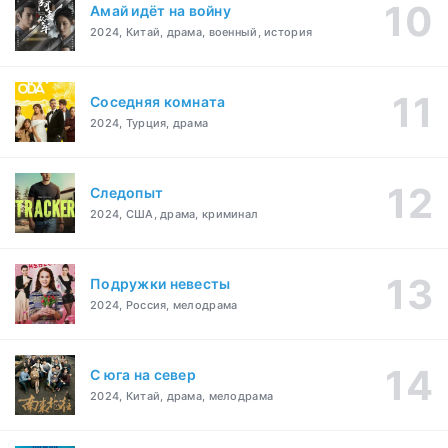
Амай идёт на войну
2024, Китай, драма, военный, история
Соседняя комната
2024, Турция, драма
Следопыт
2024, США, драма, криминал
Подружки невесты
2024, Россия, мелодрама
С юга на север
2024, Китай, драма, мелодрама