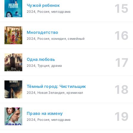
Чужой ребенок
2024, Россия, мелодрама
Многодетство
2024, Россия, комедия, семейный
Одна любовь
2024, Турция, драма
Тёмный город: Чистильщик
2024, Новая Зеландия, криминал
Право на измену
2024, Россия, мелодрама