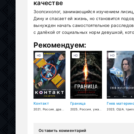
качестве
Зоопсихолог, занимающийся изучением лисиц
Дину и спасает ей жизнь, но становится подоз
вынужден начать самостоятельное расследова
с далёкой от социальных норм девушкой, кото
Рекомендуем:
HD
HD
HD
Контакт
Граница
2021
,
Россия
,
драма
2025
,
Россия
,
ужасы
,
триллер
2023
,
США
,
трилле
Оставить комментарий