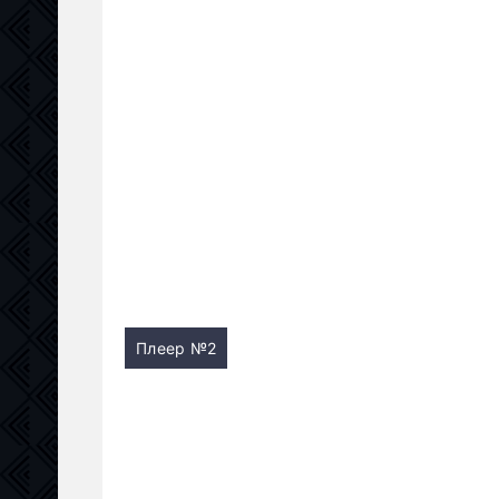
Плеер №2