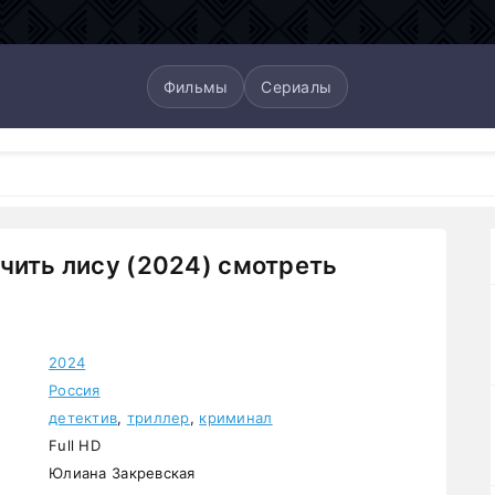
Фильмы
Сериалы
чить лису (2024) смотреть
2024
Россия
детектив
,
триллер
,
криминал
Full HD
Юлиана Закревская