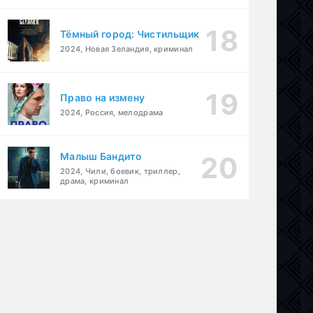
Тёмный город: Чистильщик
2024, Новая Зеландия, криминал
Право на измену
2024, Россия, мелодрама
Малыш Бандито
2024, Чили, боевик, триллер,
драма, криминал
ама