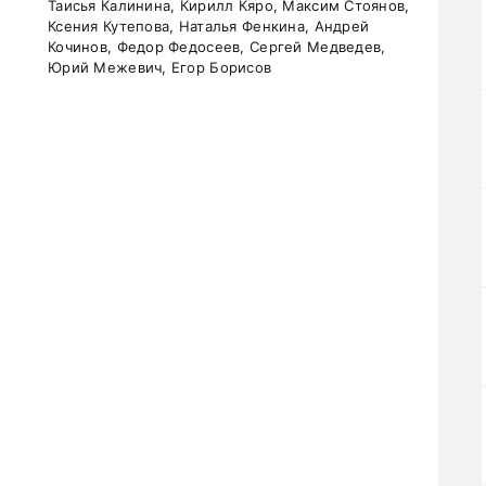
Таисья Калинина, Кирилл Кяро, Максим Стоянов,
Ксения Кутепова, Наталья Фенкина, Андрей
Кочинов, Федор Федосеев, Сергей Медведев,
Юрий Межевич, Егор Борисов