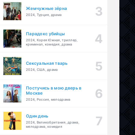
Жемчужные зёрна
2024, Турция, драма
Парадокс убийцы
2024, Корея Южная, триллер,
криминал, комедия, драма
Сексуальная тварь
2024, США, драма
Постучись в мою дверь в
Москве
2024, Россия, мелодрама
Один день
2024, Великобритания, драма,
мелодрама, комедия