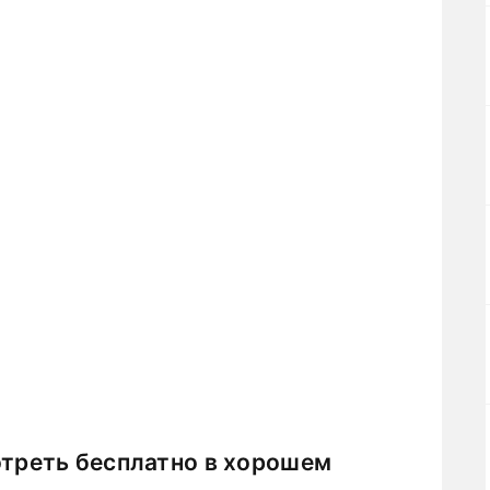
отреть бесплатно в хорошем