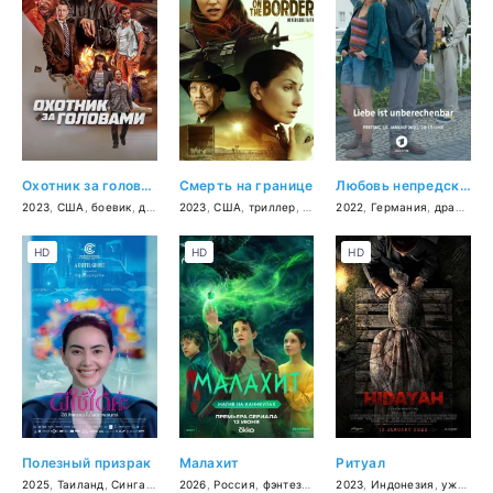
Охотник за головами
Смерть на границе
Любовь непредсказуема
2023
,
США
,
боевик
,
драма
2023
,
США
,
триллер
,
драма
2022
,
криминал
,
Германия
,
детектив
,
драма
,
м
HD
HD
HD
Полезный призрак
Малахит
Ритуал
2025
,
Таиланд
,
Сингапур
,
Германия
2026
,
Россия
,
Франция
,
фэнтези
,
ужасы
,
приключения
,
2023
фэнтези
,
Индонезия
,
,
триллер
семейный
,
ужасы
,
драма