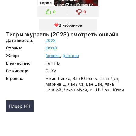
Сериал
0
0
В избранное
Тигр и журавль (2023) смотреть онлайн
Дата выхода:
2023
Страна:
Китай
Жанр:
боевик
,
фэнтези
В качестве:
Full HD
Режиссер:
Го Ху
В ролях:
Чжан Линхэ, Ван Юйвэнь, Цзян Лун,
Марина Е, Лань Хэ, Ван Цзи, Хань
Чэнъюй, Чжан Муси, Yu Li, Чэнь Ювэй
Плеер №1