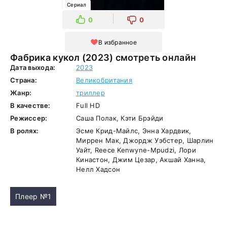
Сериал
0
0
В избранное
Фабрика кукол (2023) смотреть онлайн
Дата выхода:
2023
Страна:
Великобритания
Жанр:
триллер
В качестве:
Full HD
Режиссер:
Саша Полак, Кэти Брэйди
В ролях:
Эсме Крид-Майлс, Энна Хардвик,
Миррен Мак, Джордж Уэбстер, Шарлин
Уайт, Reece Kenwyne-Mpudzi, Лори
Кинастон, Джим Цезар, Акшай Ханна,
Нелл Хадсон
Плеер №1