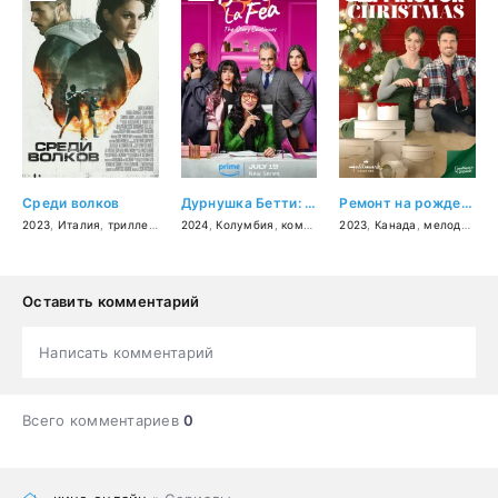
Среди волков
Дурнушка Бетти: История продолжается
Ремонт на рождество
2023
,
Италия
,
триллер
,
драма
2024
,
криминал
,
Колумбия
,
комедия
2023
,
Канада
,
мелодрама
Оставить комментарий
Написать комментарий
Всего комментариев
0