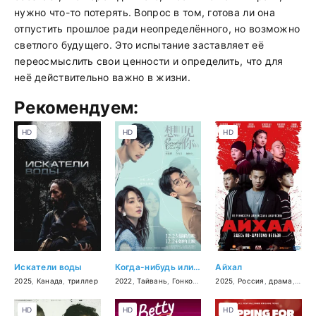
нужно что-то потерять. Вопрос в том, готова ли она
отпустить прошлое ради неопределённого, но возможно
светлого будущего. Это испытание заставляет её
переосмыслить свои ценности и определить, что для
неё действительно важно в жизни.
Рекомендуем:
HD
HD
HD
Искатели воды
Когда-нибудь или однажды. Фильм
Айхал
2025
,
Канада
,
триллер
2022
,
Тайвань
,
Гонконг
,
Китай
2025
,
мелодрама
,
Россия
,
драма
,
фэнтези
,
крим
HD
HD
HD