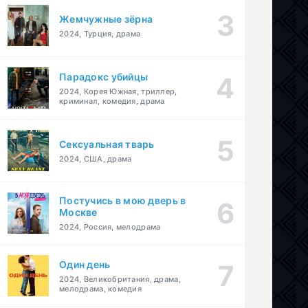
Жемчужные зёрна
2024, Турция, драма
Парадокс убийцы
2024, Корея Южная, триллер,
криминал, комедия, драма
Сексуальная тварь
2024, США, драма
Постучись в мою дверь в
Москве
2024, Россия, мелодрама
Один день
2024, Великобритания, драма,
мелодрама, комедия