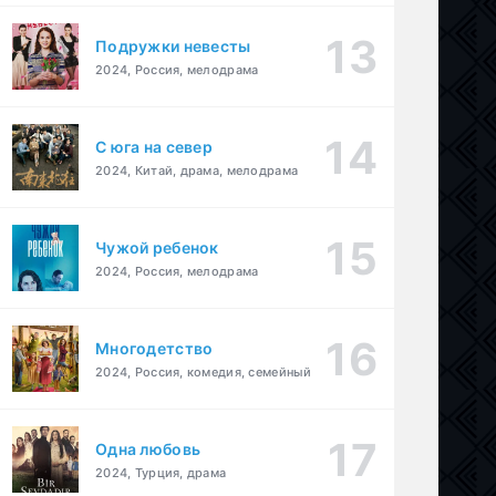
Подружки невесты
2024, Россия, мелодрама
С юга на север
2024, Китай, драма, мелодрама
Чужой ребенок
2024, Россия, мелодрама
Многодетство
2024, Россия, комедия, семейный
Одна любовь
2024, Турция, драма