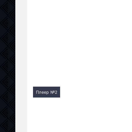
Плеер №2