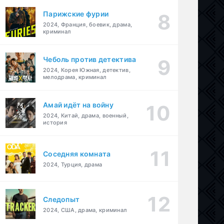
Парижские фурии
2024, Франция, боевик, драма,
криминал
Чеболь против детектива
2024, Корея Южная, детектив,
мелодрама, криминал
Амай идёт на войну
2024, Китай, драма, военный,
история
Соседняя комната
2024, Турция, драма
Следопыт
2024, США, драма, криминал