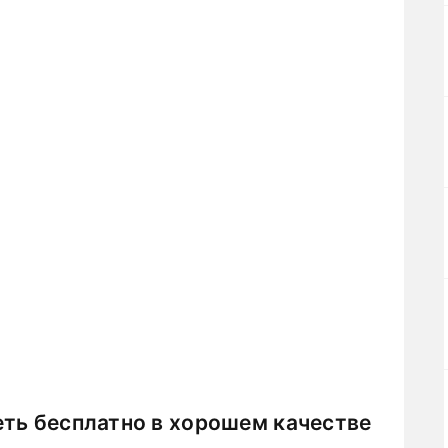
ть бесплатно в хорошем качестве