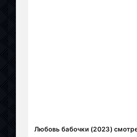
Любовь бабочки (2023) смотре