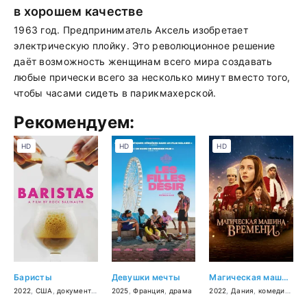
в хорошем качестве
1963 год. Предприниматель Аксель изобретает
электрическую плойку. Это революционное решение
даёт возможность женщинам всего мира создавать
любые прически всего за несколько минут вместо того,
чтобы часами сидеть в парикмахерской.
Рекомендуем:
HD
HD
HD
Баристы
Девушки мечты
Магическая машина времени
2022
,
США
,
документальный
2025
,
Франция
,
драма
2022
,
Дания
,
комедия
,
при