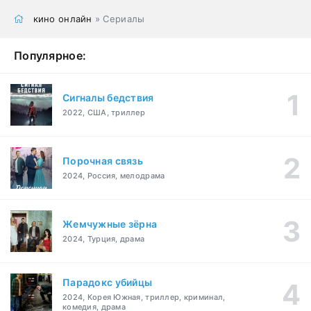
кино онлайн
» Сериалы
Популярное:
Сигналы бедствия
2022, США, триллер
Порочная связь
2024, Россия, мелодрама
Жемчужные зёрна
2024, Турция, драма
Парадокс убийцы
2024, Корея Южная, триллер, криминал,
комедия, драма