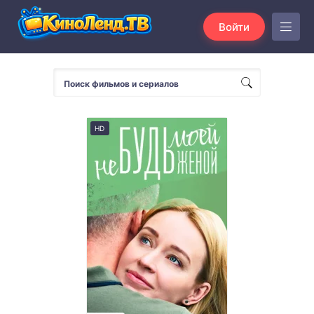
Войти
HD