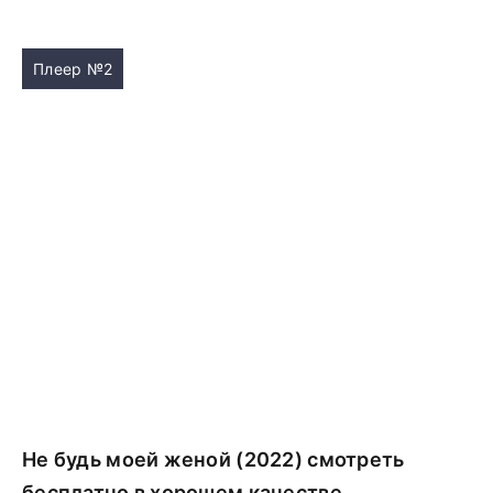
Плеер №2
Не будь моей женой (2022) смотреть
бесплатно в хорошем качестве